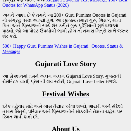
Quotes for WhatsApp Status (2026)
અમને આશા છે કે તમને આ 200+ Guru Purnima Quotes in Gujarati
નો સંગ્રહ પસંદ આવ્યો હશે. આ Quotes તમારા ગુરુ, શિક્ષક, માતા-
પિતા અને પ્રિયજનો સાથે શેર કરીને ગુરુ પૂર્ણિમાની શુભેચ્છાઓ
પાઠવો. જો આ પોસ્ટ ઉપયોગી લાગી હોય તો તમારા મિત્રો સાથે જરૂર
શેર કરો.
500+ Happy Guru Purnima Wishes in Gujarati | Quotes, Status &
Messages
Gujarati Love Story
આ સેક્શનમાં તમને અલગ અલગ Gujarati Love Story, ગુજરાતી
રોમેન્ટિક વાર્તા, પ્રેમ ની લવ સ્ટોરી, Gujarati Love Letter મળશે.
Festival Wishes
દરેક તહેવાર માટે અમે ખાસ તૈયાર કરેલા શબ્દો, શાયરી અને સંદેશો
તમારા મિત્રો, પરિવાર અને પ્રિયજનોને મોકલીને તેમના ચહેરા પર
સ્મિત લાવી શકો છો.
About Us