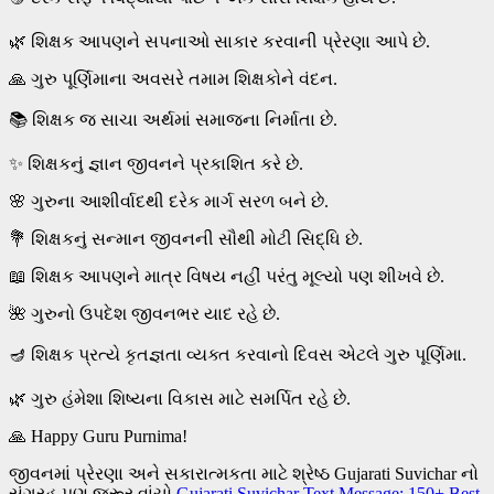
🌿 શિક્ષક આપણને સપનાઓ સાકાર કરવાની પ્રેરણા આપે છે.
🙏 ગુરુ પૂર્ણિમાના અવસરે તમામ શિક્ષકોને વંદન.
📚 શિક્ષક જ સાચા અર્થમાં સમાજના નિર્માતા છે.
✨ શિક્ષકનું જ્ઞાન જીવનને પ્રકાશિત કરે છે.
🌸 ગુરુના આશીર્વાદથી દરેક માર્ગ સરળ બને છે.
💐 શિક્ષકનું સન્માન જીવનની સૌથી મોટી સિદ્ધિ છે.
📖 શિક્ષક આપણને માત્ર વિષય નહીં પરંતુ મૂલ્યો પણ શીખવે છે.
🌺 ગુરુનો ઉપદેશ જીવનભર યાદ રહે છે.
🪔 શિક્ષક પ્રત્યે કૃતજ્ઞતા વ્યક્ત કરવાનો દિવસ એટલે ગુરુ પૂર્ણિમા.
🌿 ગુરુ હંમેશા શિષ્યના વિકાસ માટે સમર્પિત રહે છે.
🙏 Happy Guru Purnima!
જીવનમાં પ્રેરણા અને સકારાત્મકતા માટે શ્રેષ્ઠ Gujarati Suvichar નો
સંગ્રહ પણ જરૂર વાંચો.
Gujarati Suvichar Text Message: 150+ Best