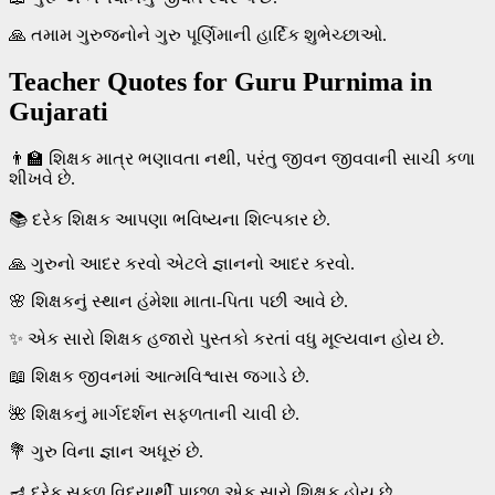
🙏 તમામ ગુરુજનોને ગુરુ પૂર્ણિમાની હાર્દિક શુભેચ્છાઓ.
Teacher Quotes for Guru Purnima in
Gujarati
👨‍🏫 શિક્ષક માત્ર ભણાવતા નથી, પરંતુ જીવન જીવવાની સાચી કળા
શીખવે છે.
📚 દરેક શિક્ષક આપણા ભવિષ્યના શિલ્પકાર છે.
🙏 ગુરુનો આદર કરવો એટલે જ્ઞાનનો આદર કરવો.
🌸 શિક્ષકનું સ્થાન હંમેશા માતા-પિતા પછી આવે છે.
✨ એક સારો શિક્ષક હજારો પુસ્તકો કરતાં વધુ મૂલ્યવાન હોય છે.
📖 શિક્ષક જીવનમાં આત્મવિશ્વાસ જગાડે છે.
🌺 શિક્ષકનું માર્ગદર્શન સફળતાની ચાવી છે.
💐 ગુરુ વિના જ્ઞાન અધૂરું છે.
🪔 દરેક સફળ વિદ્યાર્થી પાછળ એક સારો શિક્ષક હોય છે.