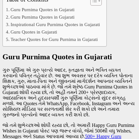
Guru Purnima Quotes in Gujarati
Guru Purnima Quotes in Gujarati
Inspirational Guru Purnima Quotes in Gujarati
Guru Quotes in Gujarati
Teacher Quotes for Guru Purnima in Gujarati
Guru Purnima Quotes in Gujarati
ગુરુ પૂર્ણિમા એ ગુરુ પ્રત્યે આદર, કૃતજ્ઞતા અને ભક્તિ વ્યક્ત
કરવાનો પવિત્ર તહેવાર છે. આ શુભ અવસર પર દરેક વ્યક્તિ પોતાના
શિક્ષક, ગુરુ, માતા-પિતા અને જીવનમાં માર્ગદર્શન આપનાર વ્યક્તિને
શુભેચ્છાઓ પાઠવવા માંગે છે. જો તમે શ્રેષ્ઠ Guru Purnima Quotes in
Gujarati શોધી રહ્યા છો, તો અહીં તમને 200+ પ્રેરણાદાયક,
આધ્યાત્મિક અને હૃદયસ્પર્શી ગુરુ પૂર્ણિમા કોટ્સનો સુંદર સંગ્રહ
મળશે. આ Quotes તમે WhatsApp, Facebook, Instagram અને અન્ય
સોશિયલ મીડિયા પર સરળતાથી શેર કરી શકો છો અને તમારા
ગુરુજનો પ્રત્યેનો આદર વ્યક્ત કરી શકો છો.
જો તમે શુભેચ્છાઓ શોધી રહ્યા છો, તો અમારી Happy Guru Purnima
Wishes in Gujarati પોસ્ટ પણ જરૂર વાંચો, જેમાં 500થી વધુ Wishes,
Messages અને Status આપવામાં આવ્યા છે.
500+ Happy Guru