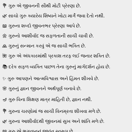
💐 ગુરુ એ જીવનની સૌથી મોટી પ્રેરણા છે.
🌿 સાચો ગુરુ ક્યારેય શિષ્યને ખોટા માર્ગે જવા દેતો નથી.
📖 ગુરુના શબ્દો જીવનભર પ્રેરણા આપે છે.
🌼 ગુરુનો આશીર્વાદ જ સફળતાની સાચી ચાવી છે.
🙏 ગુરુનું સન્માન કરવું એ જ સાચી ભક્તિ છે.
🌺 ગુરુ એ અંધકારમાંથી પ્રકાશ તરફ લઈ જનાર શક્તિ છે.
📚 દરેક સફળ વ્યક્તિ પાછળ તેના ગુરુનું માર્ગદર્શન હોય છે.
✨ ગુરુ આપણને આત્મવિશ્વાસ અને હિંમત શીખવે છે.
🌸 ગુરુનું જ્ઞાન જીવનને અર્થપૂર્ણ બનાવે છે.
🪔 ગુરુ વિના શિક્ષણ માત્ર માહિતી છે, જ્ઞાન નથી.
💐 ગુરુના ચરણોમાં જ સાચી વિનમ્રતા શીખવા મળે છે.
🌿 ગુરુના આશીર્વાદથી જીવનમાં સુખ અને શાંતિ મળે છે.
📖 ગુરુ એ ભગવાનનું જીવંત સ્વરૂપ છે.