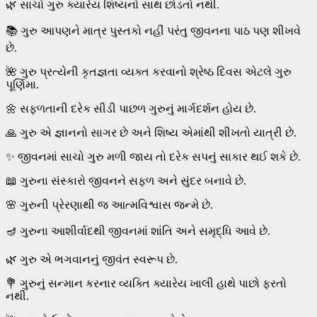
🌿 સાચો ગુરુ ક્યારેય શિષ્યનો સાથ છોડતો નથી.
📚 ગુરુ આપણને માત્ર પુસ્તકો નહીં પરંતુ જીવનના પાઠ પણ શીખવે
છે.
🌺 ગુરુ પ્રત્યેની કૃતજ્ઞતા વ્યક્ત કરવાનો શ્રેષ્ઠ દિવસ એટલે ગુરુ
પૂર્ણિમા.
🌼 સફળતાની દરેક સીડી પાછળ ગુરુનું માર્ગદર્શન હોય છે.
🙏 ગુરુ એ જ્ઞાનનો સાગર છે અને શિષ્ય એમાંથી શીખતો યાત્રી છે.
✨ જીવનમાં સાચો ગુરુ મળી જાય તો દરેક સપનું સાકાર થઈ શકે છે.
📖 ગુરુના સંસ્કારો જીવનને સફળ અને સુંદર બનાવે છે.
🌸 ગુરુની પ્રેરણાથી જ આત્મવિશ્વાસ જન્મે છે.
🪔 ગુરુના આશીર્વાદથી જીવનમાં શાંતિ અને સમૃદ્ધિ આવે છે.
🌿 ગુરુ એ ભગવાનનું જીવંત સ્વરૂપ છે.
💐 ગુરુનું સન્માન કરનાર વ્યક્તિ ક્યારેય ખાલી હાથે પાછો ફરતો
નથી.