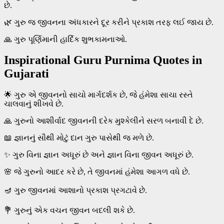
છે.
🌿 ગુરુ જ જીવનના અંધકારને દૂર કરીને પ્રકાશ તરફ લઈ જાય છે.
🙏 ગુરુ પૂર્ણિમાની હાર્દિક શુભકામનાઓ.
Inspirational Guru Purnima Quotes in
Gujarati
🌟 ગુરુ એ જીવનનો સાચો માર્ગદર્શક છે, જે હંમેશા સાચા રસ્તે
ચાલવાનું શીખવે છે.
🙏 ગુરુનો આશીર્વાદ જીવનની દરેક મુશ્કેલીને સરળ બનાવી દે છે.
📖 જ્ઞાનનું સૌથી મોટું દાન ગુરુ પાસેથી જ મળે છે.
✨ ગુરુ વિના જ્ઞાન અધૂરું છે અને જ્ઞાન વિના જીવન અધૂરું છે.
🌸 જે ગુરુનો આદર કરે છે, તે જીવનમાં હંમેશા આગળ વધે છે.
🪔 ગુરુ જીવનમાં આશાનો પ્રકાશ પ્રગટાવે છે.
💐 ગુરુનું એક વચન જીવન બદલી શકે છે.