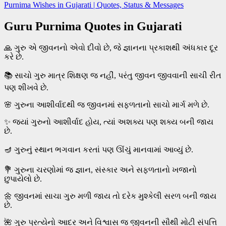
Purnima Wishes in Gujarati | Quotes, Status & Messages
Guru Purnima Quotes in Gujarati
🙏 ગુરુ એ જીવનનો એવો દીવો છે, જે જ્ઞાનના પ્રકાશથી અંધકાર દૂર
કરે છે.
📚 સાચો ગુરુ માત્ર શિક્ષણ જ નહીં, પરંતુ જીવન જીવવાની સાચી રીત
પણ શીખવે છે.
🌸 ગુરુના આશીર્વાદથી જ જીવનમાં સફળતાનો સાચો માર્ગ મળે છે.
✨ જ્યાં ગુરુનો આશીર્વાદ હોય, ત્યાં અશક્ય પણ શક્ય બની જાય
છે.
🪔 ગુરુનું સ્થાન ભગવાન કરતાં પણ ઊંચું માનવામાં આવ્યું છે.
💐 ગુરુના ચરણોમાં જ જ્ઞાન, સંસ્કાર અને સફળતાનો ખજાનો
છુપાયેલો છે.
🌼 જીવનમાં સાચા ગુરુ મળી જાય તો દરેક મુશ્કેલી સરળ બની જાય
છે.
🌺 ગુરુ પ્રત્યેનો આદર અને વિશ્વાસ જ જીવનની સૌથી મોટી સંપત્તિ