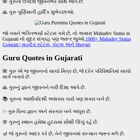
🌺 ગુરુનો ઉપદેશ જીવનભર સાથ આપે છે.
🙏 ગુરુ પૂર્ણિમાની હાર્દિક શુભેચ્છાઓ.
જો તમને ભક્તિભર્યા સ્ટેટસ ગમે છે, તો અમારા Mahadev Status in
Gujarati નો સુંદર સંગ્રહ પણ જરૂર જુઓ.
1000+ Mahadev Status
Gujarati | મહાદેવ સ્ટેટસ, કોટ્સ અને Shayari
Guru Quotes in Gujarati
🌺 ગુરુ એ જ જીવનનો સાચો મિત્ર છે, જે દરેક પરિસ્થિતિમાં સાચો
માર્ગ બતાવે છે.
🙏 ગુરુનું જ્ઞાન જીવનને નવી દિશા આપે છે.
📚 ગુરુના આશીર્વાદથી અશક્ય કાર્ય પણ શક્ય બને છે.
✨ ગુરુ વિના જ્ઞાન અને સંસ્કાર બંને અધૂરા છે.
🌸 ગુરુનું સ્થાન હંમેશા હૃદયમાં સૌથી ઊંચું રહે છે.
🪔 જે ગુરુનો આદર કરે છે, તેને જીવનમાં સન્માન જરૂર મળે છે.