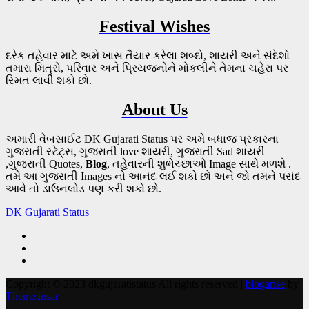
Festival Wishes
દરેક તહેવાર માટે અમે ખાસ તૈયાર કરેલા શબ્દો, શાયરી અને સંદેશો
તમારા મિત્રો, પરિવાર અને પ્રિયજનોને મોકલીને તેમના ચહેરા પર
સ્મિત લાવી શકો છો.
About Us
અમારી વેબસાઈટ DK Gujarati Status પર અમે બધાજ પ્રકારના
ગુજરાતી સ્ટેટ્સ, ગુજરાતી love શાયરી, ગુજરાતી Sad શાયરી
,ગુજરાતી Quotes,
Blog
, તહેવારની શુભેચ્છાઓ Image સાથે મળશે .
તમે આ ગુજરાતી Images નો આનંદ લઈ શકો છો અને જો તમને પસંદ
આવે તો ડાઉનલોડ પણ કરી શકો છો.
DK Gujarati Status
Copyright © 2023 dkgujaratistatus All rights reserved
|
blogarise
by
Themeansar
.