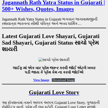
Jagannath Rath Yatra Status in Gujarati |
500+ Wishes, Quotes, Images
Jagannath Rath Yatra Status in Gujarati ભગવાન જગન્નાથજીની
રથયાત્રા ભારતના સૌથી પવિત્ર અને ભવ્ય ધાર્મિક…
Latest Gujarati Love Shayari, Gujarati
Sad Shayari, Gujarati Status સાચો પ્રેમ
શાયરી
લાઈફ માં એક વાર પ્રેમ જરૂર કરવી જોઈ એટલે ખબર
પડી જાય કે પ્રેમ કેમ ના કરવો જોઈએ
View Image
Download Image
Gujarati Love Story
આ સેક્શનમાં તમને અલગ અલગ Gujarati Love Story, ગુજરાતી
રોમેન્ટિક વાર્તા, પ્રેમ ની લવ સ્ટોરી, Gujarati Love Letter મળશે.