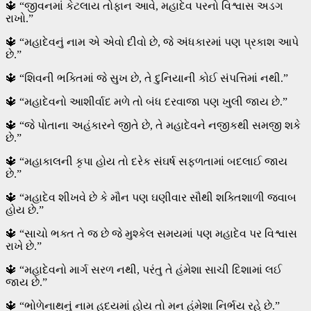
🔱 “જીવનમાં કેટલાય તોફાન આવે, મહાદેવ પરનો વિશ્વાસ અડગ
રાખો.”
🔱 “મહાદેવનું નામ એ એવો દીવો છે, જે અંધકારમાં પણ પ્રકાશ આપે
છે.”
🔱 “શિવની ભક્તિમાં જે સુખ છે, તે દુનિયાની કોઈ સંપત્તિમાં નથી.”
🔱 “મહાદેવનો આશીર્વાદ મળે તો બંધ દરવાજા પણ ખુલી જાય છે.”
🔱 “જે પોતાના અહંકારને જીતે છે, તે મહાદેવને નજીકથી સમજી શકે
છે.”
🔱 “મહાકાલની કૃપા હોય તો દરેક સંઘર્ષ સફળતામાં બદલાઈ જાય
છે.”
🔱 “મહાદેવ શીખવે છે કે મૌન પણ ઘણીવાર સૌથી શક્તિશાળી જવાબ
હોય છે.”
🔱 “સાચો ભક્ત તે જ છે જે મુશ્કેલ સમયમાં પણ મહાદેવ પર વિશ્વાસ
રાખે છે.”
🔱 “મહાદેવનો માર્ગ સરળ નથી, પરંતુ તે હંમેશા સાચી દિશામાં લઈ
જાય છે.”
🔱 “ભોળેનાથનું નામ હૃદયમાં હોય તો મન હંમેશા નિર્ભય રહે છે.”