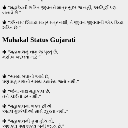
🔱 “મહાદેવની ભક્તિ જીવનને માત્ર સુંદર જ નહીં, અર્થપૂર્ણ પણ
બનાવે છે.”
🔱 “ૐ નમઃ શિવાય માત્ર મંત્ર નથી, તે જીવન જીવવાની એક દિવ્ય
શક્તિ છે.”
Mahakal Status Gujarati
🔱 “મહાકાલનું નામ જ પૂરતું છે,
નસીબ બદલવા માટે.”
🔱 “સમય બધાનો આવે છે,
પણ મહાકાલનો સમય ક્યારેય જતો નથી.”
🔱 “જેના નાથ મહાકાલ છે,
તેને કોઈનો ડર નથી.”
🔱 “મહાકાલના ભક્ત છીએ,
એટલે મુશ્કેલીઓ સામે ઝૂકતા નથી.”
🔱 “મહાકાલની કૃપા હોય તો,
અશક્ય પણ શક્ય બની જાય છે.”