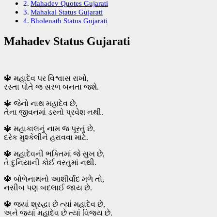
Mahadev Quotes Gujarati
Mahakal Status Gujarati
Bholenath Status Gujarati
Mahadev Status Gujarati
🔱 મહાદેવ પર વિશ્વાસ રાખો,
રસ્તા પોતે જ સરળ બનતા જશે.
🔱 જેનો નાથ મહાદેવ છે,
તેના જીવનમાં ડરનો પ્રવેશ નથી.
🔱 મહાકાલનું નામ જ પૂરતું છે,
દરેક મુશ્કેલીને હરાવવા માટે.
🔱 મહાદેવની ભક્તિમાં જે સુખ છે,
તે દુનિયાની કોઈ વસ્તુમાં નથી.
🔱 બોળેનાથનો આશીર્વાદ મળે તો,
નસીબ પણ બદલાઈ જાય છે.
🔱 જ્યાં શ્રદ્ધા છે ત્યાં મહાદેવ છે,
અને જ્યાં મહાદેવ છે ત્યાં વિજય છે.