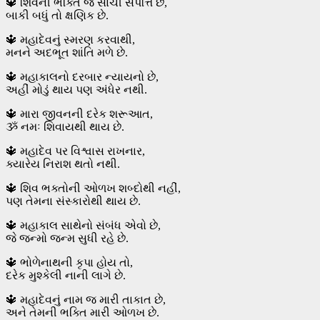
🔱 શિવની ભક્તિ જ સાચી સંપત્તિ છે,
બાકી બધું તો ક્ષણિક છે.
🔱 મહાદેવનું સ્મરણ કરવાથી,
મનને અદભૂત શાંતિ મળે છે.
🔱 મહાકાલનો દરબાર ન્યાયનો છે,
અહીં મોડું થાય પણ અંધેર નથી.
🔱 મારા જીવનની દરેક શરૂઆત,
ૐ નમઃ શિવાયથી થાય છે.
🔱 મહાદેવ પર વિશ્વાસ રાખનાર,
ક્યારેય નિરાશ થતો નથી.
🔱 શિવ ભક્તોની ઓળખ શબ્દોથી નહીં,
પણ તેમના સંસ્કારોથી થાય છે.
🔱 મહાકાલ સાથેનો સંબંધ એવો છે,
જે જન્મો જન્મ સુધી રહે છે.
🔱 ભોળેનાથની કૃપા હોય તો,
દરેક મુશ્કેલી નાની લાગે છે.
🔱 મહાદેવનું નામ જ મારી તાકાત છે,
અને તેમની ભક્તિ મારી ઓળખ છે.