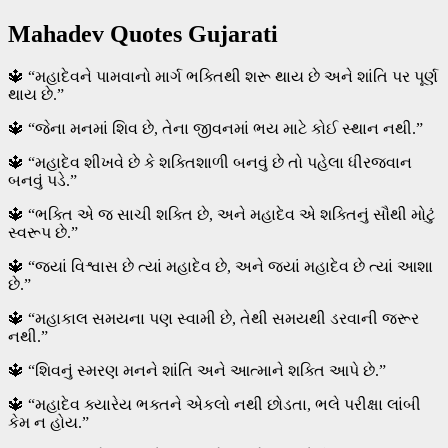
Mahadev Quotes Gujarati
🔱 “મહાદેવને પામવાનો માર્ગ ભક્તિથી શરૂ થાય છે અને શાંતિ પર પૂર્ણ
થાય છે.”
🔱 “જેના મનમાં શિવ છે, તેના જીવનમાં ભય માટે કોઈ સ્થાન નથી.”
🔱 “મહાદેવ શીખવે છે કે શક્તિશાળી બનવું છે તો પહેલા ધીરજવાન
બનવું પડે.”
🔱 “ભક્તિ એ જ સાચી શક્તિ છે, અને મહાદેવ એ શક્તિનું સૌથી મોટું
સ્વરૂપ છે.”
🔱 “જ્યાં વિશ્વાસ છે ત્યાં મહાદેવ છે, અને જ્યાં મહાદેવ છે ત્યાં આશા
છે.”
🔱 “મહાકાલ સમયના પણ સ્વામી છે, તેથી સમયથી ડરવાની જરૂર
નથી.”
🔱 “શિવનું સ્મરણ મનને શાંતિ અને આત્માને શક્તિ આપે છે.”
🔱 “મહાદેવ ક્યારેય ભક્તને એકલો નથી છોડતા, ભલે પરીક્ષા લાંબી
કેમ ન હોય.”