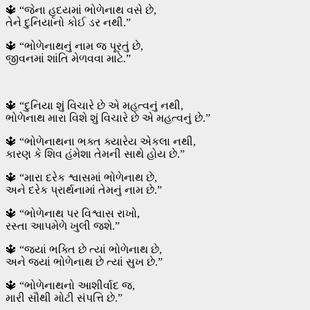
🔱 “જેના હૃદયમાં ભોળેનાથ વસે છે,
તેને દુનિયાનો કોઈ ડર નથી.”
🔱 “ભોળેનાથનું નામ જ પૂરતું છે,
જીવનમાં શાંતિ મેળવવા માટે.”
🔱 “દુનિયા શું વિચારે છે એ મહત્વનું નથી,
ભોળેનાથ મારા વિશે શું વિચારે છે એ મહત્વનું છે.”
🔱 “ભોળેનાથના ભક્ત ક્યારેય એકલા નથી,
કારણ કે શિવ હંમેશા તેમની સાથે હોય છે.”
🔱 “મારા દરેક શ્વાસમાં ભોળેનાથ છે,
અને દરેક પ્રાર્થનામાં તેમનું નામ છે.”
🔱 “ભોળેનાથ પર વિશ્વાસ રાખો,
રસ્તા આપમેળે ખુલી જશે.”
🔱 “જ્યાં ભક્તિ છે ત્યાં ભોળેનાથ છે,
અને જ્યાં ભોળેનાથ છે ત્યાં સુખ છે.”
🔱 “ભોળેનાથનો આશીર્વાદ જ,
મારી સૌથી મોટી સંપત્તિ છે.”