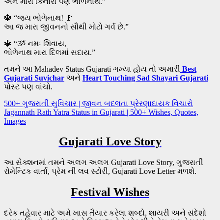
અને મારો કિનારો પણ ભોળેનાથ.”
🔱 “જય ભોળેનાથ! 🚩
આ જ મારા જીવનનો સૌથી મોટો ગર્વ છે.”
🔱 “ૐ નમઃ શિવાય,
ભોળેનાથ મારા દિલમાં સદાય.”
તમને આ Mahadev Status Gujarati ગમ્યા હોય તો અમારી
Best
Gujarati Suvichar
અને
Heart Touching Sad Shayari Gujarati
પોસ્ટ પણ વાંચો.
Post
500+ ગુજરાતી સુવિચાર | જીવન બદલતા પ્રેરણાદાયક વિચારો
Jagannath Rath Yatra Status in Gujarati | 500+ Wishes, Quotes,
navigation
Images
Gujarati Love Story
આ સેક્શનમાં તમને અલગ અલગ Gujarati Love Story, ગુજરાતી
રોમેન્ટિક વાર્તા, પ્રેમ ની લવ સ્ટોરી, Gujarati Love Letter મળશે.
Festival Wishes
દરેક તહેવાર માટે અમે ખાસ તૈયાર કરેલા શબ્દો, શાયરી અને સંદેશો