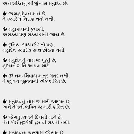
અને શક્તિનું બીજું નામ મહાદેવ છે.
🔱 જે મહાદેવને માને છે,
તે ક્યારેય નિરાશ થતો નથી.
🔱 મહાકાલની કૃપાથી,
અશક્ય પણ શક્ય બની જાય છે.
🔱 દુનિયા સાથ છોડે તો પણ,
મહાદેવ ક્યારેય સાથ છોડતા નથી.
🔱 મહાદેવનું નામ જ પૂરતું છે,
હૃદયને શાંતિ આપવા માટે.
🔱 ૐ નમઃ શિવાય માત્ર મંત્ર નથી,
તે જીવન જીવવાની એક શક્તિ છે.
🔱 મહાદેવનું નામ જ મારી ઓળખ છે,
અને તેમની ભક્તિ જ મારી શક્તિ છે.
🔱 જે મહાકાલને દિલથી માને છે,
તેને કોઈ મુશ્કેલી હરાવી શકતી નથી.
🔱 મહાદેવના ચરણોમાં જે સુખ છે,