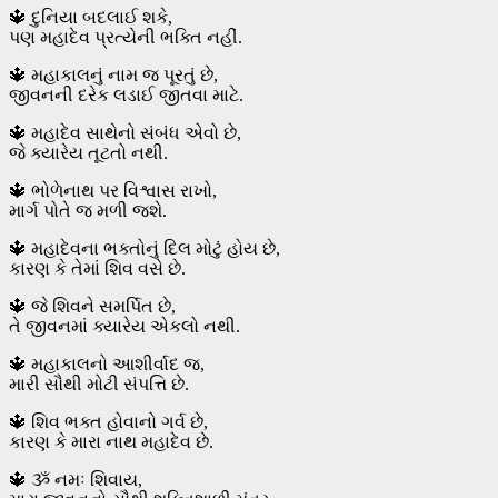
🔱 દુનિયા બદલાઈ શકે,
પણ મહાદેવ પ્રત્યેની ભક્તિ નહીં.
🔱 મહાકાલનું નામ જ પૂરતું છે,
જીવનની દરેક લડાઈ જીતવા માટે.
🔱 મહાદેવ સાથેનો સંબંધ એવો છે,
જે ક્યારેય તૂટતો નથી.
🔱 ભોળેનાથ પર વિશ્વાસ રાખો,
માર્ગ પોતે જ મળી જશે.
🔱 મહાદેવના ભક્તોનું દિલ મોટું હોય છે,
કારણ કે તેમાં શિવ વસે છે.
🔱 જે શિવને સમર્પિત છે,
તે જીવનમાં ક્યારેય એકલો નથી.
🔱 મહાકાલનો આશીર્વાદ જ,
મારી સૌથી મોટી સંપત્તિ છે.
🔱 શિવ ભક્ત હોવાનો ગર્વ છે,
કારણ કે મારા નાથ મહાદેવ છે.
🔱 ૐ નમઃ શિવાય,