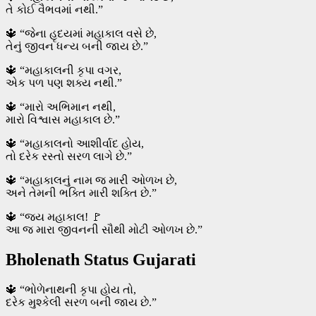
તે કોઈ વૈભવમાં નથી.”
🔱 “જેના હૃદયમાં મહાકાલ વસે છે,
તેનું જીવન ધન્ય બની જાય છે.”
🔱 “મહાકાલની કૃપા વગર,
એક પળ પણ શક્ય નથી.”
🔱 “મારો અભિમાન નથી,
મારો વિશ્વાસ મહાકાલ છે.”
🔱 “મહાકાલનો આશીર્વાદ હોય,
તો દરેક રસ્તો સરળ લાગે છે.”
🔱 “મહાકાલનું નામ જ મારી ઓળખ છે,
અને તેમની ભક્તિ મારી શક્તિ છે.”
🔱 “જય મહાકાલ! 🚩
આ જ મારા જીવનની સૌથી મોટી ઓળખ છે.”
Bholenath Status Gujarati
🔱 “ભોળેનાથની કૃપા હોય તો,
દરેક મુશ્કેલી સરળ બની જાય છે.”