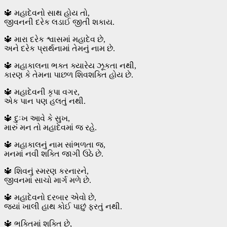
🔱 મહાદેવનો સાથ હોય તો,
જીવનની દરેક લડાઈ જીતી શકાય.
🔱 મારા દરેક શ્વાસમાં મહાદેવ છે,
અને દરેક પ્રાર્થનામાં તેમનું નામ છે.
🔱 મહાકાલના ભક્ત ક્યારેય ઝૂકતા નથી,
કારણ કે તેમના પાછળ શિવશક્તિ હોય છે.
🔱 મહાદેવની કૃપા વગર,
એક પાન પણ હલતું નથી.
🔱 દુઃખ આવે કે સુખ,
મારું મન તો મહાદેવમાં જ રહે.
🔱 મહાકાલનું નામ સાંભળતા જ,
મનમાં નવી શક્તિ જાગી ઉઠે છે.
🔱 શિવનું સ્મરણ કરનારને,
જીવનમાં સાચો માર્ગ મળે છે.
🔱 મહાદેવનો દરબાર એવો છે,
જ્યાં ખાલી હાથ કોઈ પાછું ફરતું નથી.
🔱 ભક્તિમાં શક્તિ છે,