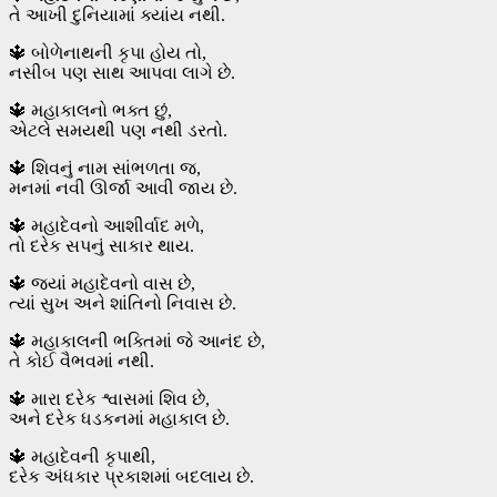
તે આખી દુનિયામાં ક્યાંય નથી.
🔱 બોળેનાથની કૃપા હોય તો,
નસીબ પણ સાથ આપવા લાગે છે.
🔱 મહાકાલનો ભક્ત છું,
એટલે સમયથી પણ નથી ડરતો.
🔱 શિવનું નામ સાંભળતા જ,
મનમાં નવી ઊર્જા આવી જાય છે.
🔱 મહાદેવનો આશીર્વાદ મળે,
તો દરેક સપનું સાકાર થાય.
🔱 જ્યાં મહાદેવનો વાસ છે,
ત્યાં સુખ અને શાંતિનો નિવાસ છે.
🔱 મહાકાલની ભક્તિમાં જે આનંદ છે,
તે કોઈ વૈભવમાં નથી.
🔱 મારા દરેક શ્વાસમાં શિવ છે,
અને દરેક ધડકનમાં મહાકાલ છે.
🔱 મહાદેવની કૃપાથી,
દરેક અંધકાર પ્રકાશમાં બદલાય છે.