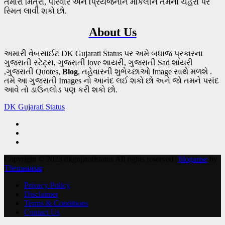
તમારા મિત્રો, પરિવાર અને પ્રિયજનોને મોકલીને તેમના ચહેરા પર
સ્મિત લાવી શકો છો.
About Us
અમારી વેબસાઈટ DK Gujarati Status પર અમે બધાજ પ્રકારના
ગુજરાતી સ્ટેટ્સ, ગુજરાતી love શાયરી, ગુજરાતી Sad શાયરી
,ગુજરાતી Quotes,
Blog
, તહેવારની શુભેચ્છાઓ Image સાથે મળશે .
તમે આ ગુજરાતી Images નો આનંદ લઈ શકો છો અને જો તમને પસંદ
આવે તો ડાઉનલોડ પણ કરી શકો છો.
DK Gujarati Status
Copyright © 2023 dkgujaratistatus All rights reserved
|
blogarise
by
Themeansar
.
Privacy Policy
Disclaimer
Terms & Conditions
Contact Us