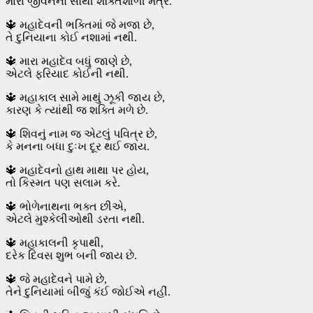
મારા જીવનનો સૌથી શક્તિશાળી મંત્ર.
🔱 મહાદેવની ભક્તિમાં જે મજા છે,
તે દુનિયાના કોઈ નશામાં નથી.
🔱 મારા મહાદેવ બધું જાણે છે,
એટલે ફરિયાદ કોઈની નથી.
🔱 મહાકાલ સામે માથું ઝૂકી જાય છે,
કારણ કે ત્યાંથી જ શક્તિ મળે છે.
🔱 શિવનું નામ જ એટલું પવિત્ર છે,
કે મનના બધા દુઃખ દૂર થઈ જાય.
🔱 મહાદેવનો હાથ માથા પર હોય,
તો કિસ્મત પણ સલામ કરે.
🔱 ભોળેનાથના ભક્ત છીએ,
એટલે મુશ્કેલીઓથી ડરતા નથી.
🔱 મહાકાલની કૃપાથી,
દરેક દિવસ શુભ બની જાય છે.
🔱 જે મહાદેવને પામે છે,
તેને દુનિયામાં બીજું કંઈ જોઈએ નહીં.