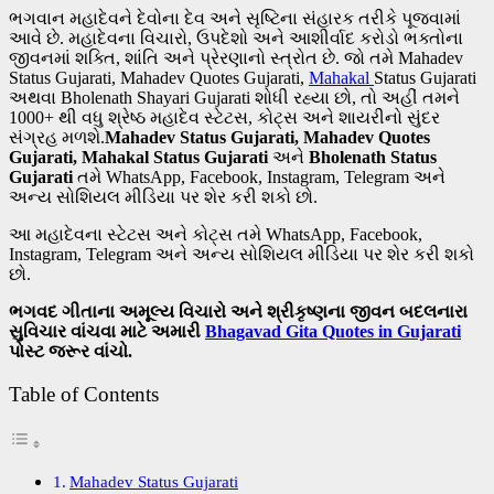
ભગવાન મહાદેવને દેવોના દેવ અને સૃષ્ટિના સંહારક તરીકે પૂજવામાં
આવે છે. મહાદેવના વિચારો, ઉપદેશો અને આશીર્વાદ કરોડો ભક્તોના
જીવનમાં શક્તિ, શાંતિ અને પ્રેરણાનો સ્ત્રોત છે. જો તમે Mahadev
Status Gujarati, Mahadev Quotes Gujarati,
Mahakal
Status Gujarati
અથવા Bholenath Shayari Gujarati શોધી રહ્યા છો, તો અહીં તમને
1000+ થી વધુ શ્રેષ્ઠ મહાદેવ સ્ટેટસ, કોટ્સ અને શાયરીનો સુંદર
સંગ્રહ મળશે.
Mahadev Status Gujarati, Mahadev Quotes
Gujarati, Mahakal Status Gujarati
અને
Bholenath Status
Gujarati
તમે WhatsApp, Facebook, Instagram, Telegram અને
અન્ય સોશિયલ મીડિયા પર શેર કરી શકો છો.
આ મહાદેવના સ્ટેટસ અને કોટ્સ તમે WhatsApp, Facebook,
Instagram, Telegram અને અન્ય સોશિયલ મીડિયા પર શેર કરી શકો
છો.
ભગવદ ગીતાના અમૂલ્ય વિચારો અને શ્રીકૃષ્ણના જીવન બદલનારા
સુવિચાર વાંચવા માટે અમારી
Bhagavad Gita Quotes in Gujarati
પોસ્ટ જરૂર વાંચો.
Table of Contents
Mahadev Status Gujarati