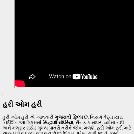
હરી ઓમ હરી
હરી ઓમ હરી એ આવનારી
ગુજરાતી ફિલ્મ
છે. નિસર્ગ વૈદ્ય દ્વારા
નિર્દેશિત આ ફિલ્મમાં
સિદ્ધાર્થ રાંદેરિયા
, રૌનક કામદાર, વ્યોમા નંદી
અને મલ્હાર રાઠોડ મુખ્ય પાત્રો તરીકે જોવા મળશે. હરી ઓમ હરી માટે
અન્ય લોકપ્રિય કલાકારો છે જે શિવમ પારેખ, રાગી જાની અને