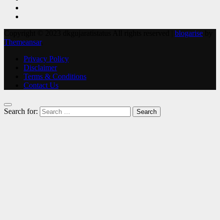
Copyright © 2023 dkgujaratistatus All rights reserved
|
blogarise
by
Themeansar
.
Privacy Policy
Disclaimer
Terms & Conditions
Contact Us
Search for: