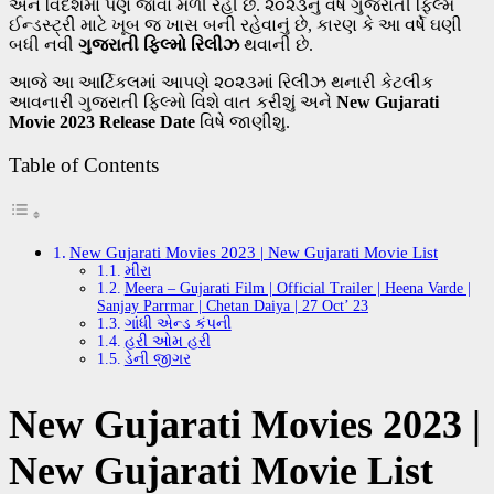
અને વિદેશમાં પણ જોવા મળી રહી છે. ૨૦૨૩નું વર્ષ ગુજરાતી ફિલ્મ
ઈન્ડસ્ટ્રી માટે ખૂબ જ ખાસ બની રહેવાનું છે, કારણ કે આ વર્ષે ઘણી
બધી નવી
ગુજરાતી ફિલ્મો રિલીઝ
થવાની છે.
આજે આ આર્ટિકલમાં આપણે ૨૦૨૩માં રિલીઝ થનારી કેટલીક
આવનારી ગુજરાતી ફિલ્મો વિશે વાત કરીશું અને
New Gujarati
Movie 2023 Release Date
વિષે જાણીશુ.
Table of Contents
New Gujarati Movies 2023 | New Gujarati Movie List
મીરા
Meera – Gujarati Film | Official Trailer | Heena Varde |
Sanjay Parrmar | Chetan Daiya | 27 Oct’ 23
ગાંધી એન્ડ કંપની
હરી ઓમ હરી
ડેની જીગર
New Gujarati Movies 2023 |
New Gujarati Movie List