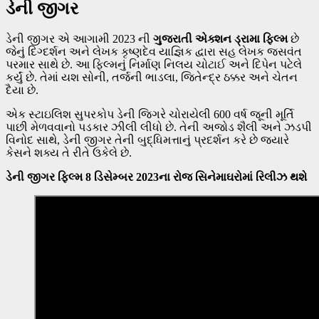
ડેની જીગર
ડેની જીગર એ આગામી 2023 ની
ગુજરાતી એક્શન ડ્રામા ફિલ્મ
છે
જેનું દિગ્દર્શન અને લેખક કૃષ્ણદેવ યાજ્ઞિક દ્વારા સહ લેખક જસવંત
પરમાર સાથે છે. આ ફિલ્મનું નિર્માણ નિલય ચોટાઈ અને દિપેન પટેલે
કર્યું છે. તેમાં યશ સોની, તર્જની ભાડલા, જિતેન્દ્ર ઠક્કર અને ચેતન
દૈયા છે.
એક સ્ટાઇલિશ સુપરકોપ ડેની જિગરે ચોરાયેલી 600 વર્ષ જૂની મૂર્તિ
પાછી મેળવવાનો પડકાર ઝીલી લીધો છે. તેની અજોડ શૈલી અને ઝડપી
વિનોદ સાથે, ડેની જીગર તેની બુદ્ધિમત્તાનું પ્રદર્શન કરે છે જ્યારે
કેસને શક્ય તે રીતે ઉકેલે છે.
ડેની જીગર ફિલ્મ 8 ડિસેમ્બર 2023ના રોજ સિનેમાઘરોમાં રિલીઝ થશે