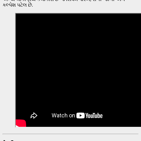
કલ્પેશ પટેલ છે.