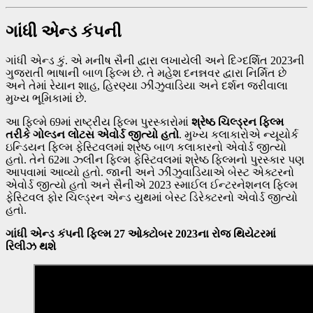
ગાંધી એન્ડ કંપની
ગાંધી એન્ડ કું. એ મનીષ સૈની દ્વારા લખાયેલી અને દિગ્દર્શિત 2023ની
ગુજરાતી ભાષાની બાળ ફિલ્મ છે. તે મહેશ દનન્નવર દ્વારા નિર્મિત છે
અને તેમાં રેયાન શાહ, હિરણ્યા ઝીંઝુવાડિયા અને દર્શન જરીવાલા
મુખ્ય ભૂમિકામાં છે.
આ ફિલ્મે 69માં રાષ્ટ્રીય ફિલ્મ પુરસ્કારોમાં
શ્રેષ્ઠ ચિલ્ડ્રન ફિલ્મ
તરીકે ગોલ્ડન લોટસ એવોર્ડ જીત્યો હતો
. મુખ્ય કલાકારોએ ન્યૂયોર્ક
ઇન્ડિયન ફિલ્મ ફેસ્ટિવલમાં શ્રેષ્ઠ બાળ કલાકારનો એવોર્ડ જીત્યો
હતો. તેને 62મા ઝ્લીન ફિલ્મ ફેસ્ટિવલમાં શ્રેષ્ઠ ફિલ્મનો પુરસ્કાર પણ
આપવામાં આવ્યો હતો. જાની અને ઝીંઝુવાડિયાએ બેસ્ટ એક્ટરનો
એવોર્ડ જીત્યો હતો અને સૈનીએ 2023 સ્માઈલ ઈન્ટરનેશનલ ફિલ્મ
ફેસ્ટિવલ ફોર ચિલ્ડ્રન એન્ડ યુથમાં બેસ્ટ ડિરેક્ટરનો એવોર્ડ જીત્યો
હતો.
ગાંધી એન્ડ કંપની
ફિલ્મ 27 ઓક્ટોબર 2023ના રોજ થિયેટરમાં
રિલીઝ થશે