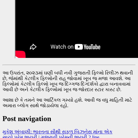
આ ઉપરાંત, ૨૦૨૩માં ઘણી બધી નવી ગુજરાતી ફિલ્મો રિલીઝ થવાની
છે, જેમાંથી કેટલીક ફિલ્મોની રાહ જોવામાં ખૂબ જ મજા આવશે. આ
ફિલ્મોમાં કેટલીક ફિલ્મો ખૂબ જ દિગ્ગજ દિગ્દર્શકો દ્વારા બનાવવામાં
આવી છે અને કેટલીક ફિલ્મોમાં ખૂબ જ જોરદાર સ્ટાર કાસ્ટ છે.
આશા છે કે તમને આ આર્ટિકલ ગમ્યો હશે. આવી જ વધુ માહિતી માટે
અમારા બ્લોગ સાથે જોડાયેલા રહો.
Post navigation
મુકેશ અંબાણી: ભારતના સૌથી સફળ બિઝનેસ માંના એક
સાચો પ્રેમ શાયરી | ગુજરાતી પ્રેમની શાયરી 2 line