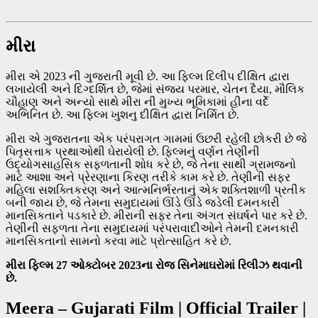
મીરા
મીરા એ 2023 ની ગુજરાતી મૂવી છે. આ ફિલ્મ દિલીપ દીક્ષિત દ્વારા
લખાયેલી અને દિગ્દર્શિત છે, જેમાં સંજય પરમાર, ચેતન દૈયા, મૌલિક
ચૌહાણ અને અન્યો સાથે મીરા ની મુખ્ય ભૂમિકામાં હીના વર્દે
અભિનિત છે. આ ફિલ્મ ખુશનુ દીક્ષિત દ્વારા નિર્મિત છે.
મીરા એ ગુજરાતના એક પરંપરાગત ગામમાં ઉછરી રહેલી છોકરી છે જે
પિતૃસત્તાક પ્રથાઓથી ઘેરાયેલી છે. ફિલ્મનું વર્ણન તેણીની
ઉદ્યોગસાહસિક સફળતાની શોધ કરે છે, જે તેના સાથી ગ્રામજનો
માટે આશા અને પ્રેરણાના કિરણ તરીકે કામ કરે છે. તેણીની સફર
મહિલા સશક્તિકરણ અને આત્મનિર્ભરતાનું એક શક્તિશાળી પ્રતીક
બની જાય છે, જે તેમના સમુદાયમાં ઊંડે ઊંડે જડેલી દમનકારી
માનસિકતાને પડકારે છે. મીરાની સફર તેના અંગત સંઘર્ષને પાર કરે છે.
તેણીની સફળતા તેના સમુદાયમાં પરંપરાવાદીઓને તેમની દમનકારી
માનસિકતાનો સામનો કરવા માટે પ્રોત્સાહિત કરે છે.
મીરા
ફિલ્મ 27 ઓક્ટોબર 2023ના રોજ સિનેમાઘરોમાં રિલીઝ થવાની
છે.
Meera – Gujarati Film | Official Trailer |