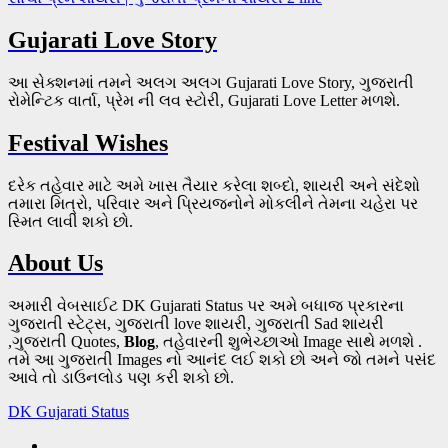
Gujarati Love Story
આ સેક્શનમાં તમને અલગ અલગ Gujarati Love Story, ગુજરાતી
રોમેન્ટિક વાર્તા, પ્રેમ ની લવ સ્ટોરી, Gujarati Love Letter મળશે.
Festival Wishes
દરેક તહેવાર માટે અમે ખાસ તૈયાર કરેલા શબ્દો, શાયરી અને સંદેશો
તમારા મિત્રો, પરિવાર અને પ્રિયજનોને મોકલીને તેમના ચહેરા પર
સ્મિત લાવી શકો છો.
About Us
અમારી વેબસાઈટ DK Gujarati Status પર અમે બધાજ પ્રકારના
ગુજરાતી સ્ટેટ્સ, ગુજરાતી love શાયરી, ગુજરાતી Sad શાયરી
,ગુજરાતી Quotes,
Blog
, તહેવારની શુભેચ્છાઓ Image સાથે મળશે .
તમે આ ગુજરાતી Images નો આનંદ લઈ શકો છો અને જો તમને પસંદ
આવે તો ડાઉનલોડ પણ કરી શકો છો.
DK Gujarati Status