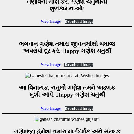
તણાવનો નાશ કરે. ગણેશ ચતુર્થીની
શુભકામનાઓ!
View Image
Download Image
ભગવાન ગણેશ તમારા જીવનમાંથી બધાજ
અવરોધો દૂર કરે. Happy ગણેશ ચતુર્થી
View Image
Download Image
આ વિનાયક, ચતુર્થી ગણેશ તમને અઢળક
ખુશી આપે. Happy ગણેશ ચતુર્થી
View Image
Download Image
ગણેશજી હંમેશા તમારા માર્ગદર્શક અને સંરક્ષક