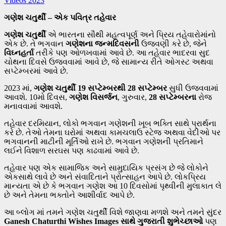
ગણેશ ચતુર્થી – એક પવિત્ર તહેવાર
ગણેશ ચતુર્થી
એ ભારતના સૌથી મહત્વપૂર્ણ અને પ્રિય તહેવારોમાંનો
એક છે. તે ભગવાન
ગણેશના જન્મદિવસની
ઉજવણી કરે છે, જેને
વિઘ્નહર્તા
તરીકે પણ ઓળખવામાં આવે છે. આ તહેવાર ભાદરવા સુદ
ચોથના દિવસે ઉજવવામાં આવે છે, જે સામાન્ય રીતે ઓગસ્ટ અથવા
સપ્ટેમ્બરમાં આવે છે.
2023 માં,
ગણેશ ચતુર્થી 19 સપ્ટેમ્બરથી 28 સપ્ટેમ્બર
સુધી ઉજવવામાં
આવશે. 10મો દિવસ,
ગણેશ વિસર્જન
, ગુરુવાર,
28 સપ્ટેમ્બરના
રોજ
મનાવવામાં આવશે.
તહેવાર દરમિયાન, લોકો ભગવાન ગણેશની ખૂબ ભક્તિ સાથે પ્રાર્થના
કરે છે. તેઓ તેમના ઘરોમાં અથવા કામચલાઉ સ્ટેજ અથવા વેદીઓ પર
ભગવાનની માટીની મૂર્તિઓ રાખે છે. ભગવાન ગણેશની પ્રતિમાને
લઈને વિશાળ સરઘસ પણ કાઢવામાં આવે છે.
તહેવાર પણ એક સામાજિક અને સામુદાયિક પ્રસંગ છે જે લોકોને
એકસાથે લાવે છે અને સંવાદિતાને પ્રોત્સાહન આપે છે. લોકપ્રિય
માન્યતા એ છે કે ભગવાન ગણેશ આ 10 દિવસોમાં પૃથ્વીની મુલાકાત લે
છે અને તેમના ભક્તોને આશીર્વાદ આપે છે.
આ બ્લોગ માં તમને ગણેશ ચતુર્થી વિશે જાણવા મળશે અને તમને સુંદર
Ganesh Chaturthi Wishes Images સાથે ગુજરાતી શુભેચ્છાઓ
પણ