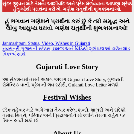
સુંદર જીવન માટે તેમના આશીર્વાદ અને પ્રેમ મેળવવાના આપણા શ્રેષ્ઠ
હેતુઓથી પ્રાર્થના કરીએ. ગણેશ ચતુર્થીની શુભકામનાઓ.
હું ભગવાન ગણેશને પ્રાર્થના કરું છું કે તમે સમૃદ્ધ અને
લાંબુ આયુષ્ય ધરાવો. ગણેશ ચતુર્થીની શુભકામનાઓ!
Post
Janmashtami Status, Video, Wishes in Gujarati
નવરાત્રી ગુજરાતી સ્ટેટસ, ઇમેજ અને વિડિયો શુભેચ્છાઓ ડાઉનલોડ
navigation
વિકલ્પ સાથે
Gujarati Love Story
આ સેક્શનમાં તમને અલગ અલગ Gujarati Love Story, ગુજરાતી
રોમેન્ટિક વાર્તા, પ્રેમ ની લવ સ્ટોરી, Gujarati Love Letter મળશે.
Festival Wishes
દરેક તહેવાર માટે અમે ખાસ તૈયાર કરેલા શબ્દો, શાયરી અને સંદેશો
તમારા મિત્રો, પરિવાર અને પ્રિયજનોને મોકલીને તેમના ચહેરા પર
સ્મિત લાવી શકો છો.
About Us