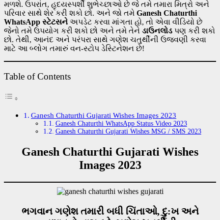
મળશે. ઉપરાંત, હૃદયસ્પર્શી શુભેચ્છાઓ છે જે તમે તમારા મિત્રો અને
પરિવાર સાથે શેર કરી શકો છો. અને જો તમે
Ganesh Chaturthi
WhatsApp સ્ટેટસને
અપડેટ કરવા માંગતા હો, તો એવા વીડિયો છે
જેનો તમે ઉપયોગ કરી શકો છો અને તમે તેને
ડાઉનલોડ
પણ કરી શકો
છો. તેથી, આનંદ અને પરંપરા સાથે ગણેશ ચતુર્થીની ઉજવણી કરવા
માટે આ બ્લોગ તમારું વન-સ્ટોપ ડેસ્ટિનેશન છે!
Table of Contents
Ganesh Chaturthi Gujarati Wishes Images 2023
Ganesh Chaturthi WhatsApp Status Video 2023
Ganesh Chaturthi Gujarati Wishes MSG / SMS 2023
Ganesh Chaturthi Gujarati Wishes
Images 2023
ભગવાન ગણેશ તમારી બધી ચિંતાઓ, દુ:ખ અને