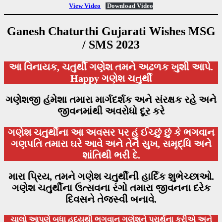
View Video
Download Video
Ganesh Chaturthi Gujarati Wishes MSG
/ SMS 2023
આ વિનાયક, ચતુર્થી ગણેશ તમને અઢળક ખુશી આપે.
Happy ગણેશ ચતુર્થી
ગણેશજી હંમેશા તમારા માર્ગદર્શક અને સંરક્ષક રહે અને
જીવનમાંથી અવરોધો દૂર કરે
ગણેશ ચતુર્થીના આ અવસર પર હું ઈચ્છું છું કે ભગવાન
ગણપતિ તમારા ઘરે આવે અને તેને સુખ, સમૃદ્ધિ અને
શાંતિથી ભરી દે.
મારા પ્રિય, તમને ગણેશ ચતુર્થીની હાર્દિક શુભેચ્છાઓ.
ગણેશ ચતુર્થીના ઉત્સવના રંગો તમારા જીવનના દરેક
દિવસને તેજસ્વી બનાવે.
ચાલો આપણે બધા હૃદયથી ભગવાન ગણેશને પ્રાર્થના કરીએ અને