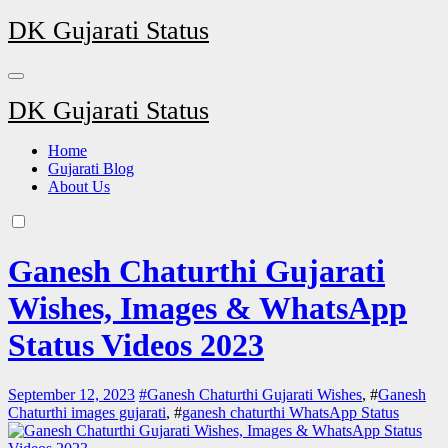
Skip
DK Gujarati Status
to
content
DK Gujarati Status
Home
Gujarati Blog
About Us
Ganesh Chaturthi Gujarati
Wishes, Images & WhatsApp
Status Videos 2023
September 12, 2023
#
Ganesh Chaturthi Gujarati Wishes
, #
Ganesh
Chaturthi images gujarati
, #
ganesh chaturthi WhatsApp Status